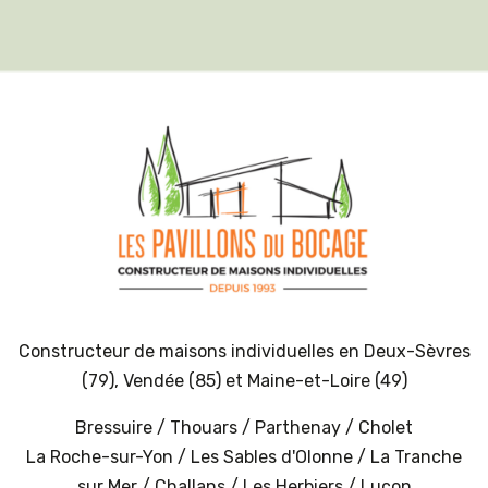
Constructeur de maisons individuelles en
Deux-Sèvres
(79)
,
Vendée (85)
et
Maine-et-Loire (49)
Bressuire
/
Thouars
/
Parthenay
/
Cholet
La Roche-sur-Yon
/
Les Sables d'Olonne
/
La Tranche
sur Mer
/
Challans
/
Les Herbiers
/
Luçon