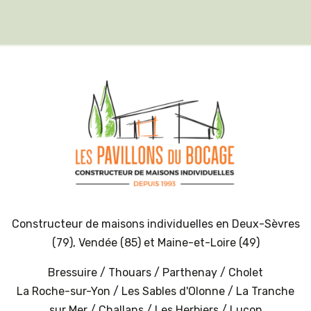
Constructeur de maisons individuelles en
Deux-Sèvres
(79)
,
Vendée (85)
et
Maine-et-Loire (49)
Bressuire
/
Thouars
/
Parthenay
/
Cholet
La Roche-sur-Yon
/
Les Sables d'Olonne
/
La Tranche
sur Mer
/
Challans
/
Les Herbiers
/
Luçon