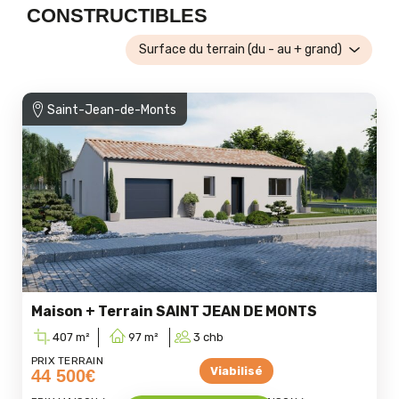
CONSTRUCTIBLES
Surface du terrain (du - au + grand)
Saint-Jean-de-Monts
Loading...
Maison + Terrain SAINT JEAN DE MONTS
407
97
3
PRIX TERRAIN
Viabilisé
44 500€