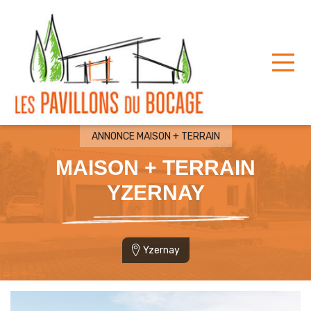
Toggle
ANNONCE MAISON + TERRAIN
MAISON + TERRAIN
YZERNAY
Yzernay