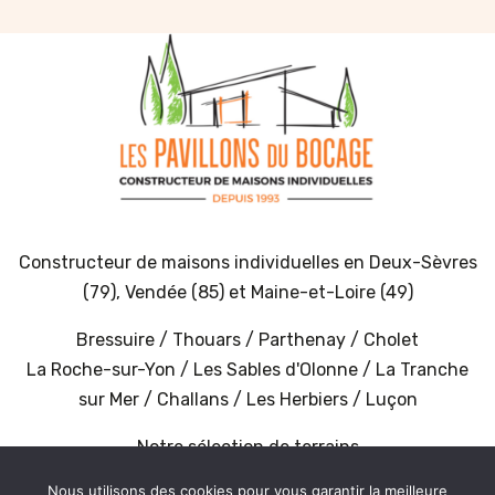
Constructeur de maisons individuelles en
Deux-Sèvres
(79)
,
Vendée (85)
et
Maine-et-Loire (49)
Bressuire
/
Thouars
/
Parthenay
/
Cholet
La Roche-sur-Yon
/
Les Sables d'Olonne
/
La Tranche
sur Mer
/
Challans
/
Les Herbiers
/
Luçon
Notre sélection de terrains
Nous utilisons des cookies pour vous garantir la meilleure