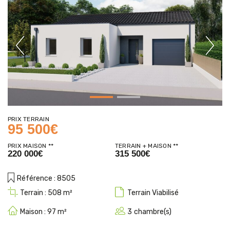
Previous
Next
PRIX TERRAIN
95 500€
PRIX MAISON **
TERRAIN + MAISON **
220 000€
315 500€
Référence :
8505
Terrain :
508
Terrain
Viabilisé
Maison :
97
3
chambre(s)