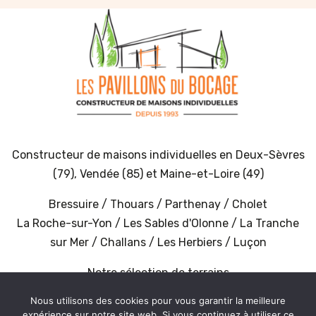
Constructeur de maisons individuelles en
Deux-Sèvres
(79)
,
Vendée (85)
et
Maine-et-Loire (49)
Bressuire
/
Thouars
/
Parthenay
/
Cholet
La Roche-sur-Yon
/
Les Sables d'Olonne
/
La Tranche
sur Mer
/
Challans
/
Les Herbiers
/
Luçon
Notre sélection de terrains
Nous utilisons des cookies pour vous garantir la meilleure
expérience sur notre site web. Si vous continuez à utiliser ce