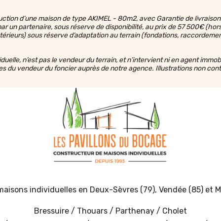
struction d’une maison de type AKIMEL - 80m2, avec Garantie de livrais
un partenaire, sous réserve de disponibilité, au prix de 57 500€ (hors fr
érieurs) sous réserve d’adaptation au terrain (fondations, raccordeme
elle, n’est pas le vendeur du terrain, et n’intervient ni en agent immob
es du vendeur du foncier auprès de notre agence. Illustrations non cont
aisons individuelles en
Deux-Sèvres (79)
,
Vendée (85)
et
M
Bressuire
/
Thouars
/
Parthenay
/
Cholet