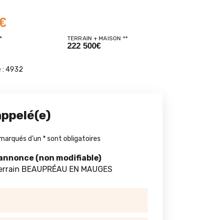
€
*
TERRAIN + MAISON **
222 500€
 :
4932
appelé(e)
marqués d’un
*
sont obligatoires
'annonce (non modifiable)