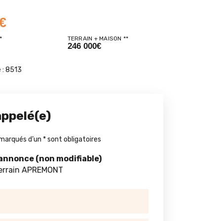
€
*
TERRAIN + MAISON **
246 000€
 :
8513
appelé(e)
marqués d’un
*
sont obligatoires
'annonce (non modifiable)