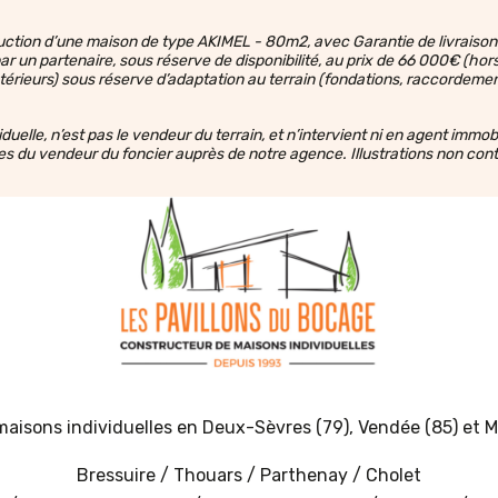
struction d’une maison de type AKIMEL - 80m2, avec Garantie de livrais
un partenaire, sous réserve de disponibilité, au prix de 66 000€ (hors f
érieurs) sous réserve d’adaptation au terrain (fondations, raccordeme
elle, n’est pas le vendeur du terrain, et n’intervient ni en agent immob
es du vendeur du foncier auprès de notre agence. Illustrations non cont
aisons individuelles en
Deux-Sèvres (79)
,
Vendée (85)
et
M
Bressuire
/
Thouars
/
Parthenay
/
Cholet